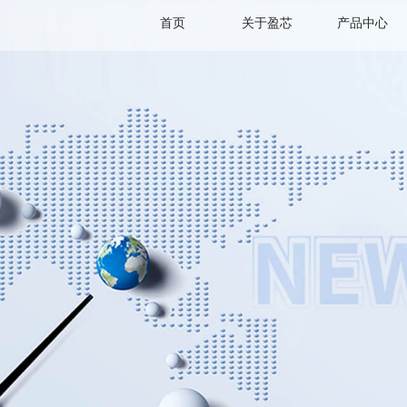
首页
关于盈芯
产品中心