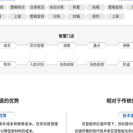
线
整箱核对
合单拣货
自动分拣
称重
贴箱
整箱复核
重
上架
整箱复核
分拣
封箱
质检
上架
智慧门店
收货
货位管理
调拨
盘点
销售
陈列
人脸识别
自助结账
自助收银
防盗
链的优势
相对于传统
优势
技术
库存成本和销售成本。在供应链管理
在智能供应链环境下，供应链中
可以降低原材料的成本。
应链所需的现代技术来实现智能化供